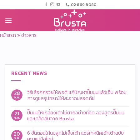
ข้าม
02 869 8080
ไป
ยัง
เนื้อหา
หน้าแรก
»
ข่าวสาร
RECENT NEWS
วิธีเลือกกรวยให้พอดี แก้ปัญหาปั๊มนมแล้วเจ็บ พร้อม
28
การดูแลอุปกรณ์ให้สะอาดปลอดภัย
ก.ค.
ไม่มี
ความ
ปั๊มนมให้เกลี้ยงเต้าไม่ยากอย่างที่คิด ลองสูตรปั๊มนม
21
เห็น
บน
และเคล็ดลับจาก Brusta
ก.ค.
วิธี
เลือก
ไม่มี
กรวย
ความ
6 ขั้นตอนให้นมลูกไม่เจ็บเต้า แชร์เทคนิคเข้าเต้าฉบับ
20
ให้
เห็น
พอดี
บน
คุณแม่มือใหม่
ก.ค.