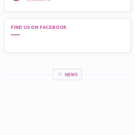
แก้
ปั๊ม
ปัญหา
นม
ไม่มี
ปั๊ม
ให้
ความ
นม
เกลี้ยง
เห็น
แล้ว
เต้า
บน
เจ็บ
ไม่
6
พร้อม
ยาก
ขั้น
FIND US ON FACEBOOK
การ
อย่าง
ตอน
ดูแล
ที่
ให้
อุปกรณ์
คิด
นม
ให้
ลอง
ลูก
สะอาด
สูตร
ไม่
ปลอดภัย
ปั๊ม
เจ็บ
นม
เต้า
และ
แชร์
เคล็ด
เทคนิค
ลับ
เข้า
จาก
เต้า
Brusta
ฉบับ
NEWS
คุณ
แม่
มือ
ใหม่