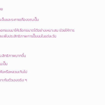
วย
รเจ็บและระคายเคืองขณะปั๊ม
ออกแบบมาให้เลือกขนาดได้อย่างเหมาะสม ช่วยให้การ
และเพิ่มประสิทธิภาพการปั๊มนมในแต่ละวัน
ระสิทธิภาพมากขึ้น
ณะปั๊ม
คับหรือหลวมเกินไป
มาะกับตัวเองจริง ๆ