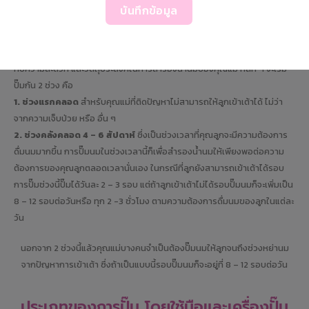
บันทึกข้อมูล
มาเริ่มกันที่ความรู้พื้นฐานก่อนเลย ช่วงเวลาที่เหมาะสมในการปั๊มขึ้นอยู่
กับความสะดวก และวัตถุประสงค์ในการสำรองน้ำนมของคุณแม่ หลัก ๆ จะเริ่ม
ปั๊มกัน 2 ช่วง คือ
1. ช่วงแรกคลอด
สำหรับคุณแม่ที่ติดปัญหาไม่สามารถให้ลูกเข้าเต้าได้ ไม่ว่า
จากความเจ็บป่วย หรือ อื่น ๆ
2. ช่วงคลังคลอด 4 – 6
สัปดาห์
ซึ่งเป็นช่วงเวลาที่คุณลูกจะมีความต้องการ
ดื่มนมมากขึ้น การปั๊มนมในช่วงเวลานี้ก็เพื่อสำรองน้ำนมให้เพียงพอต่อความ
ต้องการของคุณลูกตลอดเวลานั่นเอง ในกรณีที่ลูกยังสามารถเข้าเต้าได้รอบ
การปั๊มช่วงนี้ปั๊มได้วันละ 2 – 3 รอบ แต่ถ้าลูกเข้าเต้าไม่ได้รอบปั๊มนมก็จะเพิ่มเป็น
8 – 12 รอบต่อวันหรือ ทุก 2 -3 ชั่วโมง ตามความต้องการดื่มนมของลูกในแต่ละ
วัน
นอกจาก 2 ช่วงนี้แล้วคุณแม่บางคนจำเป็นต้องปั๊มนมให้ลูกจนถึงช่วงหย่านม
จากปัญหาการเข้าเต้า ซึ่งถ้าเป็นแบบนี้รอบปั๊มนมก็จะอยู่ที่ 8 – 12 รอบต่อวัน
ประเภทของการปั๊ม โดยใช้มือและเครื่องปั๊ม