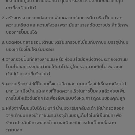
แรกเกิดมีภูมิต้านทานเชื้อที่ต่ำ ทุกอย่างจึงควรปลอดเชื้อมากที่สุด
เท่าที่จะเป็นไปได้
สร้างบรรยากาศแห่งความผ่อนคลายก่อนการบีบ หรือ ปั๊มนม ลด
ความเครียด และความกังวล เพราะมันสามารถขัดขวางประสิทธิภาพ
ของการปั๊มนมได้
นวดผ่อนคลายรอบเต้านม เตรียมกรวยที่เชื่อมกับภาชนะบรรจุน้ำนม
ของเครื่องปั๊มให้เรียบร้อย
วางกรวยปั๊มที่กลางลานนม หรือ หัวนม ใช้มือหนึ่งข้างประคองเต้านม
โดยไม่ออกแรงดันเต้านมให้เข้าไปอยู่ในกรวยมากเกินไป เพราะจะ
ทำให้เป็นรอยที่เต้านมได้
ความเร็วการใช้ที่ปั๊มนมทั้งแบบมือ และแบบเครื่องให้เริ่มจากน้อยไป
มาก และเมื่อน้ำนมไหลคงที่ก็ลดความเร็วในการปั๊มลง แล้วค่อยเพิ่ม
การปั๊มให้เร็วขึ้นอีกครั้งเพื่อเลียนแบบจังหวะการดูดนมของคุณลูก
หลังจากปั๊มนมไปได้ 15 นาที น้ำนมจะเริ่มเกลี้ยงเต้า ให้นำกรวยออก
จากเต้านม แล้วนำภาชนะที่บรรจุน้ำนมอยู่เก็บไว้ในที่เย็นทันที เพื่อ
รักษาประสิทธิภาพของน้ำนม และป้องกันการปนเปื้อนเชื้อจาก
ภายนอก