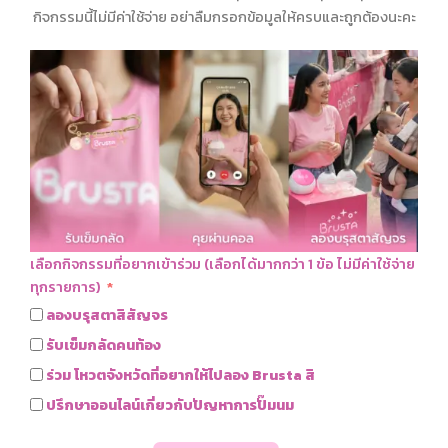
กิจกรรมนี้ไม่มีค่าใช้จ่าย อย่าลืมกรอกข้อมูลให้ครบและถูกต้องนะคะ
วิธีเลือกกรวยให้พอดี แก้ปัญหาปั๊มนมแล้วเจ็บ พร้อมการดูแล
อุปกรณ์ให้สะอาดปลอดภัย
THE STORY BRUSTA
การเดินทางของ Brusta เริ่มต้นมาจากประสบการณ์จริง และการค้นพบปัญหา
ต่าง ๆ ที่คุณแม่หลังคลอดต้องเผชิญระหว่างการใช้เครื่องปั๊มนม ไม่ว่าจะทำ
ตามคำแนะนำของแพทย์อย่างเคร่งครัด หรือปฏิบัติตามเคล็ดลับและแนวทาง
เลือกกิจกรรมที่อยากเข้าร่วม (เลือกได้มากกว่า 1 ข้อ ไม่มีค่าใช้จ่าย
ต่าง ๆ ที่บอกไว้สำหรับคุณแม่มือใหม่เพื่อให้ปั๊มนมได้อย่างถูกต้อง… แต่ท้าย
ทุกรายการ)
ที่สุดก็ยังพบปัญหาอยู่ดี
ลองบรุสตาสิสัญจร
ช่วงการปั๊มน้ำนม และรอบปั๊มนมที่เหมาะสม
รับเข็มกลัดคนท้อง
ร่วม โหวตจังหวัดที่อยากให้ไปลอง Brusta สิ
ปรึกษาออนไลน์เกี่ยวกับปัญหาการปั๊มนม