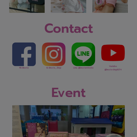
Contact
Youtube:
FB: Brusta
IG: Brusta_Shop
Line: @brustamiracle
@brustashop5074
Event