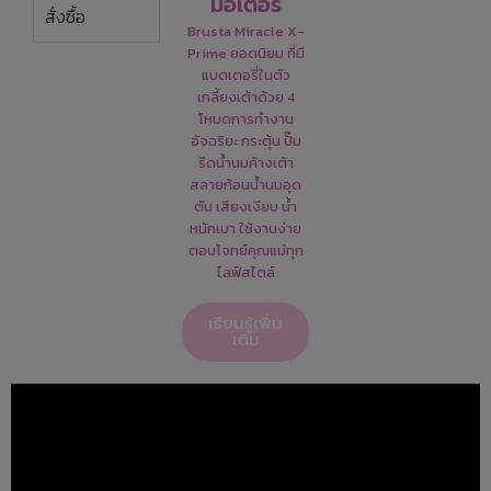
มอเตอร์
สั่งซื้อ
Brusta Miracle X-
Prime ยอดนิยม ที่มี
แบตเตอรี่ในตัว
เกลี้ยงเต้าด้วย 4
โหมดการทำงาน
อัจฉริยะ กระตุ้น ปั๊ม
รีดน้ำนมค้างเต้า
สลายก้อนน้ำนมอุด
ตัน เสียงเงียบ น้ำ
หนักเบา ใช้งานง่าย
ตอบโจทย์คุณแม่ทุก
ไลฟ์สไตล์
เรียนรู้เพิ่ม
เติม