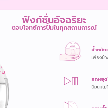
ฟังก์ชั่นอัจฉริยะ
ตอบโจทย์การปั๊มในทุกสถานการณ์
น้ำหนัก
เพียงข้า
กดหยุดได
ปั๊มนมไม่