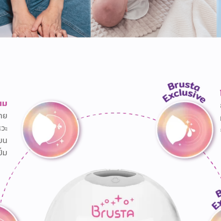
นม
บาย
หวะ
โยน
ั๊ม