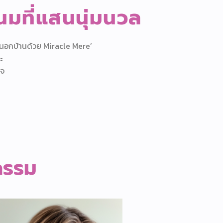
นมที่แสนนุ่มนวล
นอกบ้านด้วย Miracle Mere’
ะ
ใจ
จกรรม