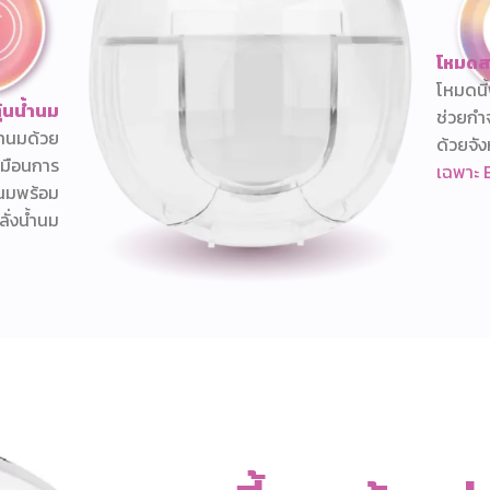
โหมดส
โหมดนี้
้นน้ำนม
ช่วยกำ
น้ำนมด้วย
ด้วยจัง
สมือนการ
เฉพาะ B
้านมพร้อม
ั่งน้ำนม