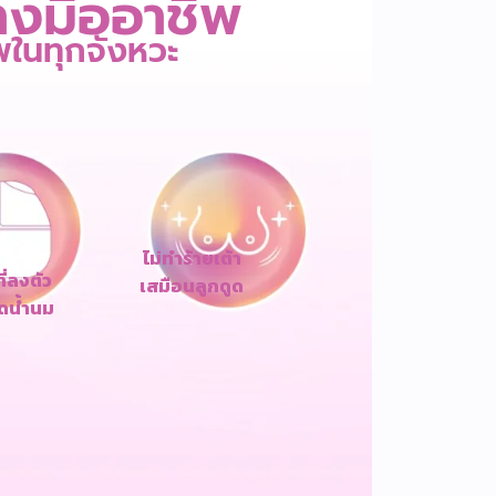
่างมืออาชีพ
พในทุกจังหวะ
ไม่ทำร้ายเต้า
ที่ลงตัว
เสมือนลูกดูด
ดน้ำนม