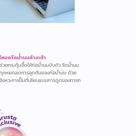
โหมดรีดน้ำนมค้างเต้า
ช่วยกระตุ้นจี๊ดให้ท่อน้ำนมบีบตัว รีดน้ำนม
ทุกหยดลดการอุดตันของท่อน้ำนม ด้วย
จังหวะการปั๊มที่เลียนแบบการดูดของทารก