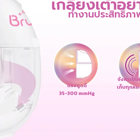
เกลี้ยงเต้าอย
ทำงานประสิทธิ์ภา
จังหวะปั๊ม
แรงดูดดี
เก็บทุกหย
35-300 mmHg