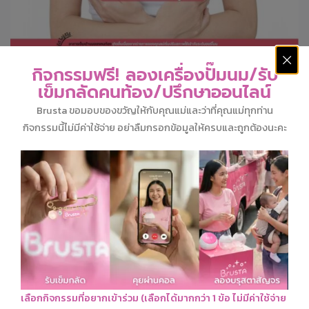
วิธีบรรเทาอาการเจ็บคัดเต้านม
กิจกรรมฟรี! ลองเครื่องปั๊มนม/รับ
เข็มกลัดคนท้อง/ปรึกษาออนไลน์
Brusta ขอมอบของขวัญให้กับคุณแม่และว่าที่คุณแม่ทุกท่าน
กิจกรรมนี้ไม่มีค่าใช้จ่าย อย่าลืมกรอกข้อมูลให้ครบและถูกต้องนะคะ
เลือกกิจกรรมที่อยากเข้าร่วม (เลือกได้มากกว่า 1 ข้อ ไม่มีค่าใช้จ่าย