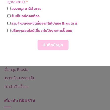
ทุกรายการ)
ลองบรุสตาสิสัญจร
©2023 All Modern Supply Co., Ltd., All rights reserved
รับเข็มกลัดคนท้อง
ร่วม โหวตจังหวัดที่อยากให้ไปลอง Brusta สิ
ผลิตภัณฑ์ของเรา
ปรึกษาออนไลน์เกี่ยวกับปัญหาการปั๊มนม
เครื่องปั๊มนม
บันทึกข้อมูล
Thermo BAG กระเป๋าเก็บน้ำนม
ครีมทาท้อง
เสื้อคลุม Brusta
ประคบร้อนประคบเย็น
อะไหล่เครื่องปั๊มนม
เกี่ยวกับ BRUSTA