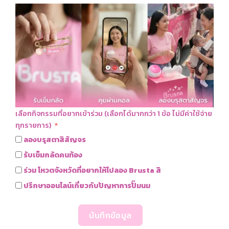
7 อาหารว่างสำหรับคุณแม่ท้อง หิวบ่อย
เลือกกิจกรรมที่อยากเข้าร่วม (เลือกได้มากกว่า 1 ข้อ ไม่มีค่าใช้จ่าย
ทุกรายการ)
ลองบรุสตาสิสัญจร
รับเข็มกลัดคนท้อง
ร่วม โหวตจังหวัดที่อยากให้ไปลอง Brusta สิ
บอกต่อ 5 อาหารที่คนตั้งครรภ์ควรทาน
ปรึกษาออนไลน์เกี่ยวกับปัญหาการปั๊มนม
บันทึกข้อมูล