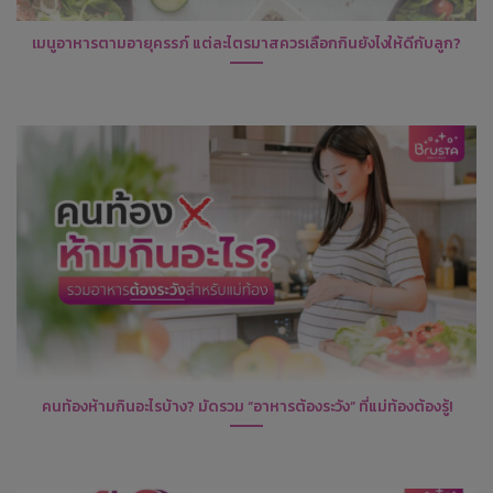
เมนูอาหารตามอายุครรภ์ แต่ละไตรมาสควรเลือกกินยังไงให้ดีกับลูก?
คนท้องห้ามกินอะไรบ้าง? มัดรวม “อาหารต้องระวัง” ที่แม่ท้องต้องรู้!