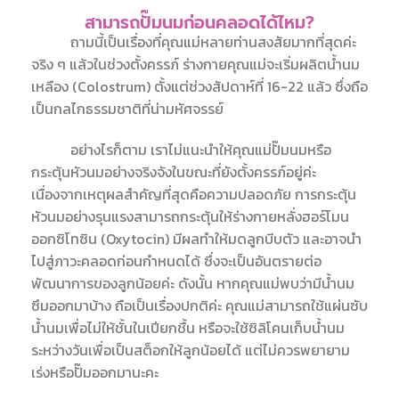
สามารถปั๊มนมก่อนคลอดได้ไหม?
ถามนี้เป็นเรื่องที่คุณแม่หลายท่านสงสัยมากที่สุดค่ะ
จริง ๆ แล้วในช่วงตั้งครรภ์ ร่างกายคุณแม่จะเริ่มผลิตน้ำนม
เหลือง (Colostrum) ตั้งแต่ช่วงสัปดาห์ที่ 16-22 แล้ว ซึ่งถือ
เป็นกลไกธรรมชาติที่น่ามหัศจรรย์
อย่างไรก็ตาม เราไม่แนะนำให้คุณแม่ปั๊มนมหรือ
กระตุ้นหัวนมอย่างจริงจังในขณะที่ยังตั้งครรภ์อยู่ค่ะ
เนื่องจากเหตุผลสำคัญที่สุดคือความปลอดภัย การกระตุ้น
หัวนมอย่างรุนแรงสามารถกระตุ้นให้ร่างกายหลั่งฮอร์โมน
ออกซิโทซิน (
Oxytocin
) มีผลทำให้มดลูกบีบตัว และอาจนำ
ไปสู่ภาวะคลอดก่อนกำหนดได้ ซึ่งจะเป็นอันตรายต่อ
พัฒนาการของลูกน้อยค่ะ ดังนั้น หากคุณแม่พบว่ามีน้ำนม
ซึมออกมาบ้าง ถือเป็นเรื่องปกติค่ะ คุณแม่สามารถใช้แผ่นซับ
น้ำนมเพื่อไม่ให้ชั้นในเปียกชื้น หรือจะใช้ซิลิโคนเก็บน้ำนม
ระหว่างวันเพื่อเป็นสต็อกให้ลูกน้อยได้ แต่ไม่ควรพยายาม
เร่งหรือปั๊มออกมานะคะ