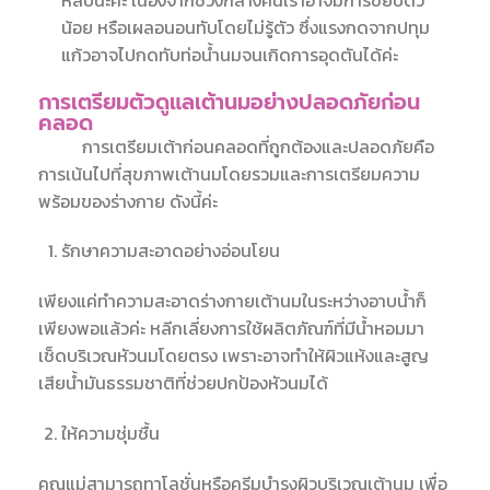
น้อย หรือเผลอนอนทับโดยไม่รู้ตัว ซึ่งแรงกดจากปทุม
แก้วอาจไปกดทับท่อน้ำนมจนเกิดการอุดตันได้ค่ะ
การเตรียมตัวดูแลเต้านมอย่างปลอดภัยก่อน
คลอด
การเตรียม
เต้าก่อนคลอด
ที่ถูกต้องและปลอดภัยคือ
การเน้นไปที่สุขภาพเต้านมโดยรวมและการเตรียมความ
พร้อมของร่างกาย ดังนี้ค่ะ
รักษาความสะอาดอย่างอ่อนโยน
เพียงแค่ทำความสะอาดร่างกายเต้านมในระหว่างอาบน้ำก็
เพียงพอแล้วค่ะ หลีกเลี่ยงการใช้ผลิตภัณฑ์ที่มีน้ำหอมมา
เช็ดบริเวณหัวนมโดยตรง เพราะอาจทำให้ผิวแห้งและสูญ
เสียน้ำมันธรรมชาติที่ช่วยปกป้องหัวนมได้
ให้ความชุ่มชื้น
คุณแม่สามารถทาโลชั่นหรือครีมบำรุงผิวบริเวณเต้านม เพื่อ