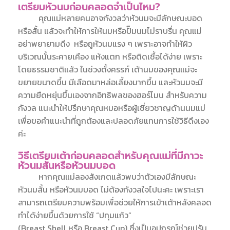
เตรียมหัวนมก่อนคลอดจำเป็นไหม?
คุณแม่หลายคนอาจกังวลว่าหัวนมจะมีลักษณะบอด
หรือสั้น แล้วจะทำให้การให้นมหรือปั๊มนมไม่ราบรื่น คุณแม่
อย่าพยายามดึง หรือถูหัวนมแรง ๆ เพราะอาจทำให้ผิว
บริเวณนั้นระคายเคือง แห้งแตก หรือติดเชื้อได้ง่าย เพราะ
โดยธรรมชาติแล้ว ในช่วงตั้งครรภ์ เต้านมของคุณแม่จะ
ขยายขนาดขึ้น มีเลือดมาหล่อเลี้ยงมากขึ้น และหัวนมจะมี
ความยืดหยุ่นขึ้นเองจากอิทธิพลของฮอร์โมน สำหรับความ
กังวล แนะนำให้ปรึกษาคุณหมอหรือผู้เชี่ยวชาญด้านนมแม่
เพื่อขอคำแนะนำที่ถูกต้องและปลอดภัยแทนการใช้วิธีดึงเอง
ค่ะ
วิธีเตรียมเต้าก่อนคลอดสำหรับคุณแม่ที่มีภาวะ
หัวนมสั้นหรือหัวนมบอด
หากคุณแม่ลองสังเกตแล้วพบว่าตัวเองมีลักษณะ
หัวนมสั้น หรือหัวนมบอด ไม่ต้องกังวลใจไปนะคะ เพราะเรา
สามารถเตรียมความพร้อมเพื่อช่วยให้การเข้าเต้าหลังคลอด
ทำได้ง่ายขึ้นด้วยการใช้ “ปทุมแก้ว”
(
Breast
Shell
หรือ
Breast
Cup
) ซึ่งเป็นอุปกรณ์ช่วยปรับ