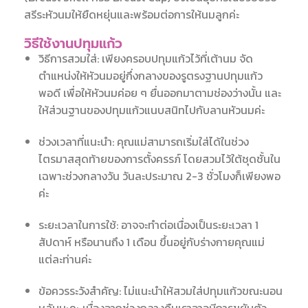
สรีระหัวนมให้ยืดหยุ่นและพร้อมต่อการให้นมลูกค่ะ
วิธีใช้งานปทุมแก้ว
วิธีการสวมใส่: เพียงครอบปทุมแก้วไว้ที่เต้านม จัด
ตำแหน่งให้หัวนมอยู่กึ่งกลางของรูตรงฐานปทุมแก้ว
พอดี เพื่อให้หัวนมค่อย ๆ ยื่นออกมาตามช่องว่างนั้น และ
ให้ส่วนฐานของปทุมแก้วแนบสนิทไปกับลานหัวนมค่ะ
ช่วงเวลาที่แนะนำ: คุณแม่สามารถเริ่มใส่ได้ในช่วง
ไตรมาสสุดท้ายของการตั้งครรภ์ โดยสวมไว้ใต้ชุดชั้นใน
เฉพาะช่วงกลางวัน วันละประมาณ 2-3 ชั่วโมงก็เพียงพอ
ค่ะ
ระยะเวลาในการใช้: อาจจะทำต่อเนื่องเป็นระยะเวลา 1
สัปดาห์ หรือนานถึง 1 เดือน ขึ้นอยู่กับร่างกายคุณแม่
แต่ละท่านค่ะ
ข้อควรระวังสำคัญ: ไม่แนะนำให้สวมใส่ปทุมแก้วขณะนอน
หลับนะคะ เนื่องจากช่วงกลางคืนเราอาจมีการขยับตัว