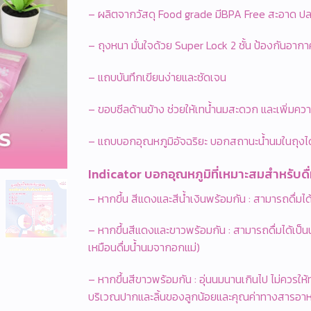
– ผลิตจากวัสดุ Food grade มีBPA Free สะอาด ปล
– ถุงหนา มั่นใจด้วย Super Lock 2 ชั้น ป้องกันอากา
– แถบบันทึกเขียนง่ายและชัดเจน
– ขอบซีลด้านข้าง ช่วยให้เทน้ำนมสะดวก และเพิ่มควา
– แถบบอกอุณหภูมิอัจฉริยะ บอกสถานะน้ำนมในถุงได
Indicator บอกอุณหภูมิที่เหมาะสมสำหรับดื
– หากขึ้น สีแดงและสีน้ำเงินพร้อมกัน : สามารถดื่มได
– หากขึ้นสีแดงและขาวพร้อมกัน : สามารถดื่มได้เป็น
เหมือนดื่มน้ำนมจากอกแม่)
– หากขึ้นสีขาวพร้อมกัน : อุ่นนมนานเกินไป ไม่ควร
บริเวณปากและลิ้นของลูกน้อยและคุณค่าทางสารอา