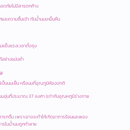
อดภัยไม่มีสารตกค้าง
ศและความชื้นเข้า กันน้ำนมเหม็นหืน
มแข็งแรงเวลาตั้งถุง
้อย่างแม่นยำ
่ม
้เป็นนมเย็น หรือนมที่อุณภูมิห้องปกติ
นมอุ่นที่ประมาณ 37 องศา (เท่ากับอุณหภูมิร่างกาย
ให้ทารกดื่ม เพราะอาจจะทำให้เกิดอาการร้อนและพอง
หารในน้ำนมถูกทำลาย