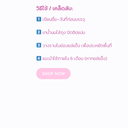
วิธีใช้ / เคล็ดลับ:
เขียนชื่อ–วันที่ก่อนบรรจุ
เทน้ำนมใส่ถุง ปิดซิปแน่น
วางราบในช่องแช่แข็ง เพื่อประหยัดพื้นที่
แนะนำใช้ภายใน 6 เดือน (หากแช่แข็ง)
SHOP NOW