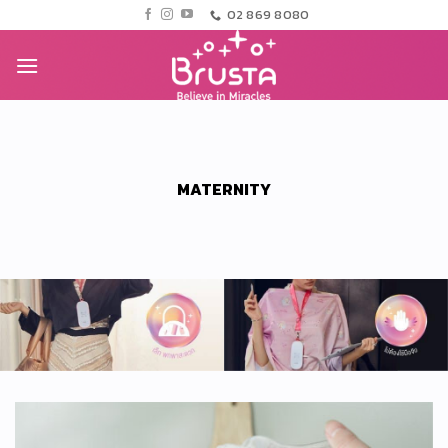
ข้าม
02 869 8080
ไป
ยัง
เนื้อหา
MATERNITY