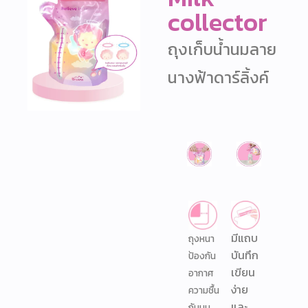
collector​
ถุงเก็บน้ำนมลาย
นางฟ้าดาร์ลิ้งค์
มีแถบ
ถุงหนา
บันทึก
ป้องกัน
เขียน
อากาศ
ง่าย
ความชื้น
และ
กันนม