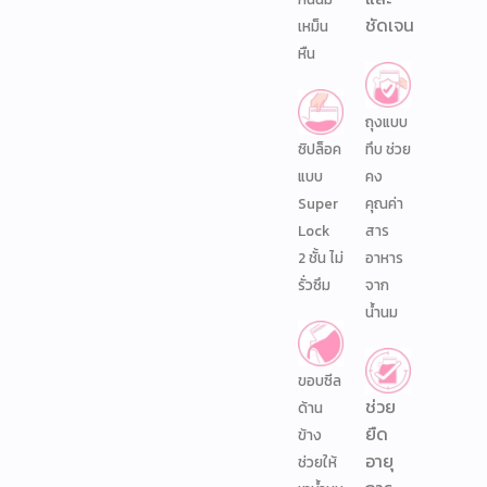
ชัดเจน
เหม็น
หืน
ถุงแบบ
ซิปล็อค
ทึบ ช่วย
แบบ
คง
Super
คุณค่า
Lock
สาร
2 ชั้น ไม่
อาหาร
รั่วซึม
จาก
น้ำนม
ขอบซีล
ช่วย
ด้าน
ยืด
ข้าง
อายุ
ช่วยให้