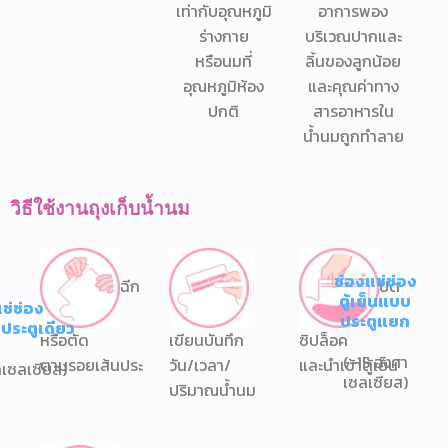
เท่ากับอุณหภูมิ
อาการพอง
ร่างกาย
บริเวณปากและ
หรือนมที่
ลิ้นของลูกน้อย
อุณหภูมิห้อง
และคุณค่าทาง
ปกติ
สารอาหารใน
น้ำนมถูกทำลาย
วิธีใช้งานถุงเก็บน้ำนม
ช่องแช่ช่อง
ฉีก
ปิด
ตู้เย็นแบบ
ช่ช่อง
ประตูแยก
บประตูเดียว
หรือตัด
เขียนบันทึก
ซิปล็อค
(-15 องศา
ตามรอยเส้นประ
วัน/เวลา/
และนำเข้าตู้เย็น
าเซลเซียส)
เซลเซียส)
ปริมาณน้ำนม