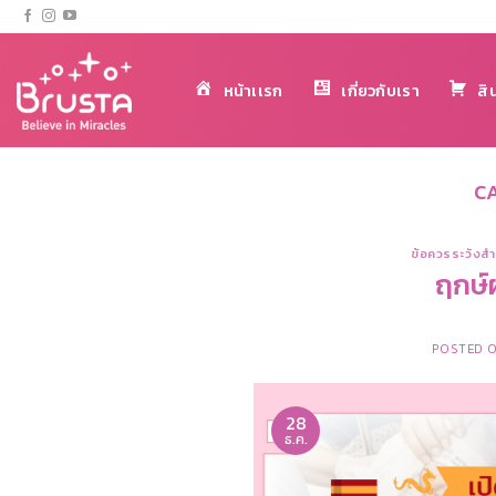
ข้าม
ไป
ยัง
หน้าเเรก
เกี่ยวกับเรา
สิ
เนื้อหา
C
ข้อควรระวังสำ
ฤกษ์
POSTED 
28
ธ.ค.