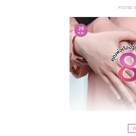
POSTED 
28
ก.ย.
C