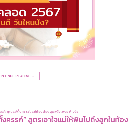
ONTINUE READING
→
รรภ์
,
คุณแม่ตั้งครรภ์
,
แม่ท้องต้องดูแลตัวเองอย่างไร
ตั้งครรภ์” สูตรเอาใจแม่ให้ฟินไปถึงลูกในท้อง