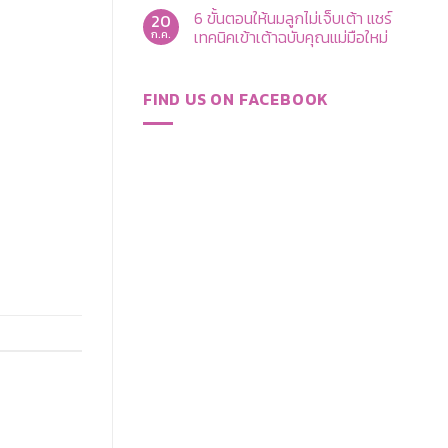
ความ
พอดี
6 ขั้นตอนให้นมลูกไม่เจ็บเต้า แชร์
20
เห็น
แก้
บน
เทคนิคเข้าเต้าฉบับคุณแม่มือใหม่
ก.ค.
ปัญหา
ปั๊ม
ปั๊ม
นม
ไม่มี
นม
ให้
ความ
แล้ว
เกลี้ยง
เห็น
เจ็บ
FIND US ON FACEBOOK
เต้า
บน
พร้อม
ไม่
6
การ
ยาก
ขั้น
ดูแล
อย่าง
ตอน
อุปกรณ์
ที่
ให้
ให้
คิด
นม
สะอาด
ลอง
ลูก
ปลอดภัย
สูตร
ไม่
ปั๊ม
เจ็บ
นม
เต้า
และ
แชร์
เคล็ด
เทคนิค
ลับ
เข้า
จาก
เต้า
Brusta
ฉบับ
คุณ
แม่
มือ
ใหม่