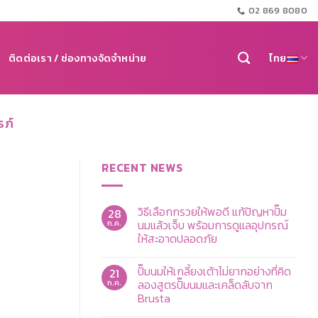
02 869 8080
ติดต่อเรา / ช่องทางจัดจำหน่าย
ไทย
รภ์
RECENT NEWS
วิธีเลือกกรวยให้พอดี แก้ปัญหาปั๊ม
28
นมแล้วเจ็บ พร้อมการดูแลอุปกรณ์
ก.ค.
ให้สะอาดปลอดภัย
ไม่มี
ความ
ปั๊มนมให้เกลี้ยงเต้าไม่ยากอย่างที่คิด
21
เห็น
บน
ลองสูตรปั๊มนมและเคล็ดลับจาก
ก.ค.
วิธี
Brusta
เลือก
กรวย
ไม่มี
ให้