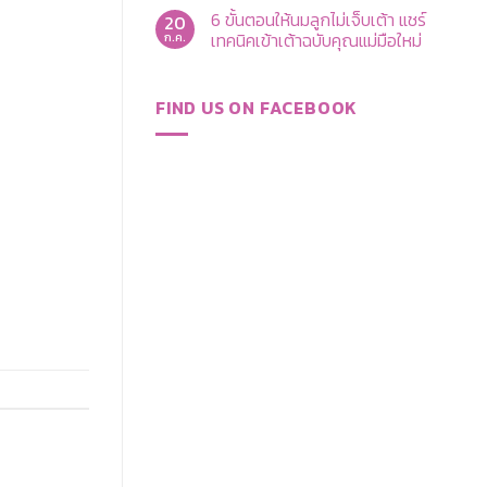
ความ
พอดี
6 ขั้นตอนให้นมลูกไม่เจ็บเต้า แชร์
20
เห็น
แก้
บน
เทคนิคเข้าเต้าฉบับคุณแม่มือใหม่
ก.ค.
ปัญหา
ปั๊ม
ปั๊ม
นม
ไม่มี
นม
ให้
ความ
แล้ว
เกลี้ยง
เห็น
เจ็บ
FIND US ON FACEBOOK
เต้า
บน
พร้อม
ไม่
6
การ
ยาก
ขั้น
ดูแล
อย่าง
ตอน
อุปกรณ์
ที่
ให้
ให้
คิด
นม
สะอาด
ลอง
ลูก
ปลอดภัย
สูตร
ไม่
ปั๊ม
เจ็บ
นม
เต้า
และ
แชร์
เคล็ด
เทคนิค
ลับ
เข้า
จาก
เต้า
Brusta
ฉบับ
คุณ
แม่
มือ
ใหม่