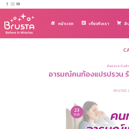
ข้าม
ไป
ยัง
หน้าเเรก
เกี่ยวกับเรา
สิ
เนื้อหา
C
ข้อควรระวังสำ
อารมณ์คนท้องแปรปรวน รั
POSTED
23
ต.ค.