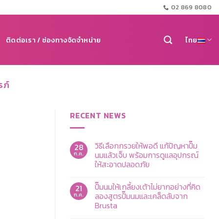
02 869 8080
ติดต่อเรา / ช่องทางจัดจำหน่าย
ไทย
รภ์
RECENT NEWS
วิธีเลือกกรวยให้พอดี แก้ปัญหาปั๊ม
28
นมแล้วเจ็บ พร้อมการดูแลอุปกรณ์
ก.ค.
ให้สะอาดปลอดภัย
ไม่มี
ความ
ปั๊มนมให้เกลี้ยงเต้าไม่ยากอย่างที่คิด
21
เห็น
บน
ลองสูตรปั๊มนมและเคล็ดลับจาก
ก.ค.
วิธี
Brusta
เลือก
กรวย
ไม่มี
ให้