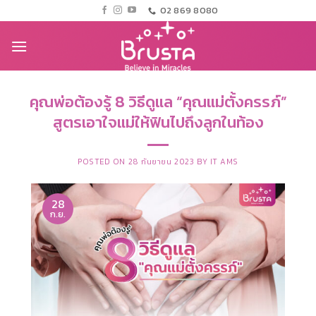
ข้าม
02 869 8080
ไป
ยัง
เนื้อหา
คุณพ่อต้องรู้ 8 วิธีดูแล “คุณแม่ตั้งครรภ์”
สูตรเอาใจแม่ให้ฟินไปถึงลูกในท้อง
POSTED ON
28 กันยายน 2023
BY
IT AMS
28
ก.ย.