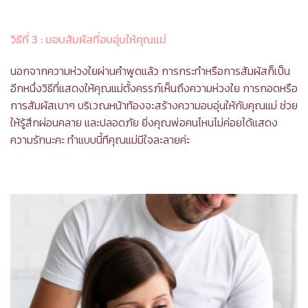
วิธีที่ 3
: มอบสัมผัสที่อบอุ่นให้คุณแม่
นอกจากความห่วงใยผ่านคำพูดแล้ว การกระทำหรือการสัมผัสก็เป็น
อีกหนึ่งวิธีที่แสดงให้คุณแม่ตั้งครรภ์เห็นถึงความห่วงใย การกอดหรือ
การสัมผัสเบาๆ บริเวณหน้าท้องจะสร้างความอบอุ่นให้กับคุณแม่ ช่วย
ให้รู้สึกผ่อนคลาย และปลอดภัย ยิ่งคุณพ่อคนไหนไม่ค่อยได้แสดง
ความรักนะคะ ทำแบบนี้ทีคุณแม่มีใจละลายค่ะ