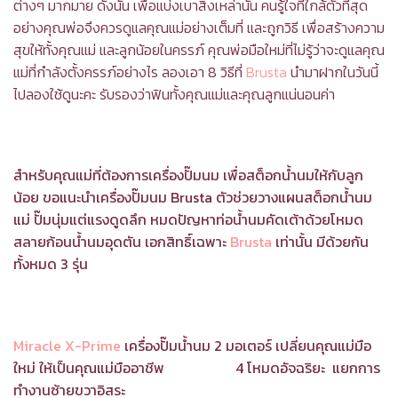
ต่างๆ มากมาย ดังนั้น เพื่อแบ่งเบาสิ่งเหล่านั้น คนรู้ใจที่ใกล้ตัวที่สุด
อย่างคุณพ่อจึงควรดูแลคุณแม่อย่างเต็มที่ และถูกวิธี เพื่อสร้างความ
สุขให้ทั้งคุณแม่ และลูกน้อยในครรภ์ คุณพ่อมือใหม่ที่ไม่รู้ว่าจะดูแลคุณ
แม่ที่กำลังตั้งครรภ์อย่างไร ลองเอา 8 วิธีที่
Brusta
นำมาฝากในวันนี้
ไปลองใช้ดูนะคะ รับรองว่าฟินทั้งคุณแม่และคุณลูกแน่นอนค่า
สำหรับคุณแม่ที่ต้องการเครื่องปั๊มนม เพื่อสต็อกน้ำนมให้กับลูก
น้อย ขอแนะนำเครื่องปั๊มนม Brusta ตัวช่วยวางแผนสต็อกน้ำนม
แม่ ปั๊มนุ่มแต่แรงดูดลึก หมดปัญหาท่อน้ำนมคัดเต้าด้วย
โหมด
สลายก้อนน้ำนมอุดตัน เอกสิทธิ์เฉพาะ
Brusta
เท่านั้น
มีด้วยกัน
ทั้งหมด 3 รุ่น
Miracle X-Prime
เครื่องปั๊มน้ำนม 2 มอเตอร์ เปลี่ยนคุณแม่มือ
ใหม่ ให้เป็นคุณแม่มืออาชีพ
4 โหมดอัจฉริยะ แยกการ
ทำงานซ้ายขวาอิสระ