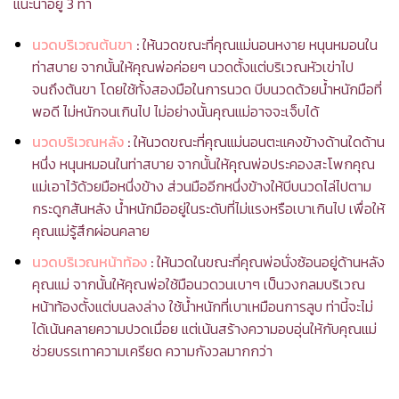
แนะนำอยู่ 3 ท่า
นวดบริเวณต้นขา
:
ให้นวดขณะที่คุณแม่นอนหงาย หนุนหมอนใน
ท่าสบาย จากนั้นให้คุณพ่อค่อยๆ นวดตั้งแต่บริเวณหัวเข่าไป
จนถึงต้นขา โดยใช้ทั้งสองมือในการนวด บีบนวดด้วยน้ำหนักมือที่
พอดี ไม่หนักจนเกินไป ไม่อย่างนั้นคุณแม่อาจจะเจ็บได้
นวดบริเวณหลัง
:
ให้นวดขณะที่คุณแม่นอนตะแคงข้างด้านใดด้าน
หนึ่ง หนุนหมอนในท่าสบาย จากนั้นให้คุณพ่อประคองสะโพกคุณ
แม่เอาไว้ด้วยมือหนึ่งข้าง ส่วนมืออีกหนึ่งข้างให้บีบนวดไล่ไปตาม
กระดูกสันหลัง น้ำหนักมืออยู่ในระดับที่ไม่แรงหรือเบาเกินไป เพื่อให้
คุณแม่รู้สึกผ่อนคลาย
นวดบริเวณหน้าท้อง
:
ให้นวดในขณะที่คุณพ่อนั่งซ้อนอยู่ด้านหลัง
คุณแม่ จากนั้นให้คุณพ่อใช้มือนวดวนเบาๆ เป็นวงกลมบริเวณ
หน้าท้องตั้งแต่บนลงล่าง ใช้น้ำหนักที่เบาเหมือนการลูบ ท่านี้จะไม่
ได้เน้นคลายความปวดเมื่อย แต่เน้นสร้างความอบอุ่นให้กับคุณแม่
ช่วยบรรเทาความเครียด ความกังวลมากกว่า